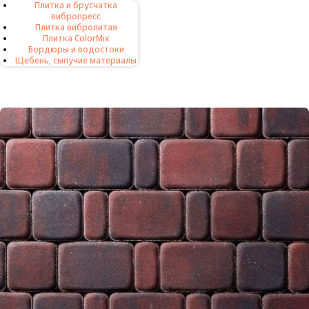
Плитка и брусчатка
8 (812) 986-95-53
вибропресс
8 (911) 926-54-22
Плитка вибролитая
Плитка ColorMix
Бордюры и водостоки
Щебень, сыпучие материалы