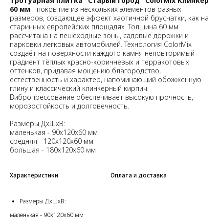
Тротуарная плитка "Старый город" ColorMix Клинкер
60 мм
- покрытие из нескольких элементов разных
размеров, создающее эффект хаотичной брусчатки, как на
старинных европейских площадях. Толщина 60 мм
рассчитана на пешеходные зоны, садовые дорожки и
парковки легковых автомобилей. Технология ColorMix
создаёт на поверхности каждого камня неповторимый
градиент тёплых красно-коричневых и терракотовых
оттенков, придавая мощению благородство,
естественность и характер, напоминающий обожжённую
глину и классический клинкерный кирпич.
Вибропрессование обеспечивает высокую прочность,
морозостойкость и долговечность.
Размеры ДхШхВ:
маленькая - 90х120х60 мм
средняя - 120х120х60 мм
большая - 180х120х60 мм
Характеристики
Оплата и доставка
Размеры ДхШхВ:
маленькая - 90х120х60 мм