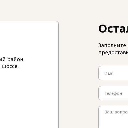
Оста
Заполните 
предостав
ый район,
 шоссе,