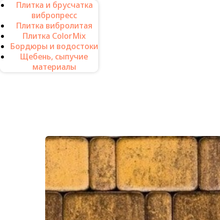
Плитка и брусчатка
вибропресс
Каталог п
Плитка вибролитая
Плитка ColorMix
Бордюры и водостоки
Щебень, сыпучие
материалы