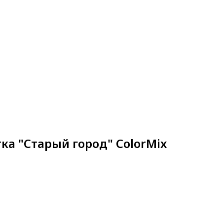
8 (812) 986-95-53
ы
8 (911) 926-54-22
ка "Старый город" ColorMix