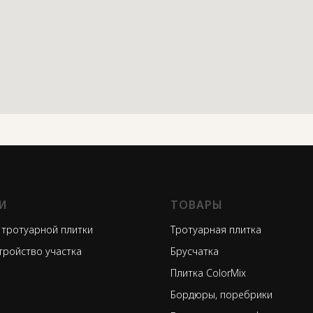
И
ТОВАРЫ
 тротуарной плитки
Тротуарная плитка
тройство участка
Брусчатка
Плитка ColorMix
Бордюры, поребрики