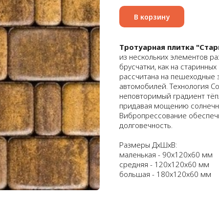
В корзину
Тротуарная плитка "Стар
из нескольких элементов р
брусчатки, как на старинны
рассчитана на пешеходные 
автомобилей. Технология Co
неповторимый градиент тёп
придавая мощению солнечну
Вибропрессование обеспечи
долговечность.
Размеры ДхШхВ:
маленькая - 90х120х60 мм
средняя - 120х120х60 мм
большая - 180х120х60 мм