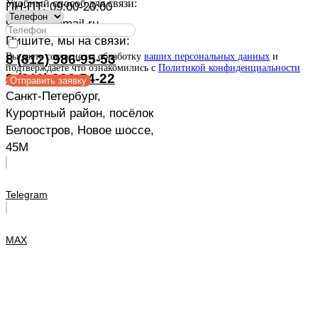
Удобный способ для связи:
ПН-ПТ: 09:00-20:00
9869553@mail.ru
Пишите, мы на связи:
Вы даете согласие на обработку
ваших персональных данных
и
8 (812) 986-95-53
подтверждаете что ознакомились с
Политикой конфиденциальности
8 (911) 926-54-22
Отправить заявку
Санкт-Петербург,
Курортный район, посёлок
Белоостров, Новое шоссе,
45М
Telegram
MAX