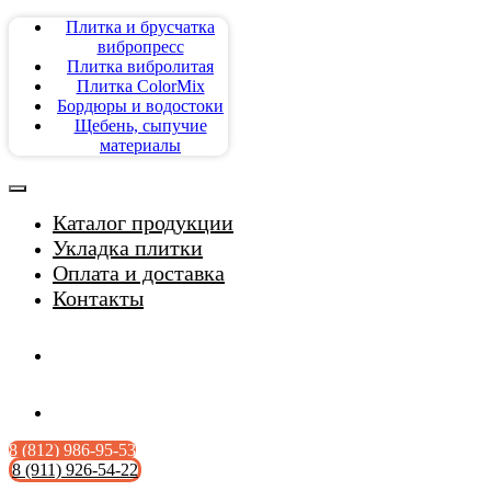
Плитка и брусчатка
вибропресс
Плитка вибролитая
Плитка ColorMix
Каталог плитки
Бордюры и водостоки
Укладка плитки
Щебень, сыпучие
Оплата и
материалы
доставка
Контакты
Заказать
Каталог продукции
обратный
Укладка плитки
звонок
Оплата и доставка
8 (812) 986-95-53
Контакты
8 (911) 926-54-22
8 (812) 986-95-53
8 (911) 926-54-22