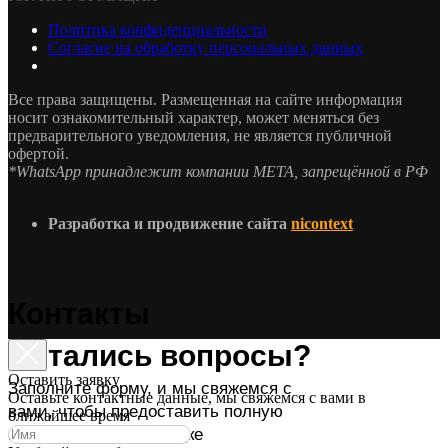
Политика конфиденциальности
Согласие на обработку персональных данных
Все права защищены. Размещенная на сайте информация
носит ознакомительный характер, может меняться без
предварительного уведомления, не является публичной
офертой.
*WhatsApp принадлежит компании МЕТА, запрещённой в РФ
Разработка и продвижение сайта
nicontext
Контакты
Остались вопросы?
Оставить заявку
Заполните форму, и мы свяжемся с
Оставьте контактные данные, мы свяжемся с вами в
вами, чтобы предоставить полную
ближайшее время
информацию об укладке