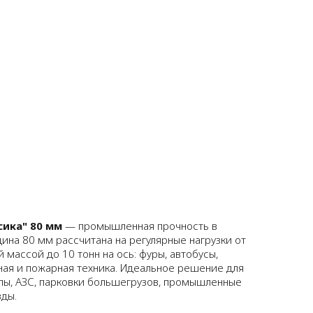
8 (812) 986-95-53
ы
8 (911) 926-54-22
сика" 80 мм
— промышленная прочность в
ина 80 мм рассчитана на регулярные нагрузки от
 массой до 10 тонн на ось: фуры, автобусы,
ая и пожарная техника. Идеальное решение для
алы, АЗС, парковки большегрузов, промышленные
ды.