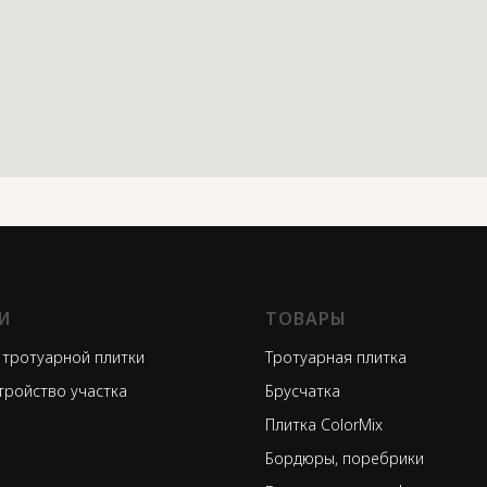
И
ТОВАРЫ
 тротуарной плитки
Тротуарная плитка
тройство участка
Брусчатка
Плитка ColorMix
Бордюры, поребрики