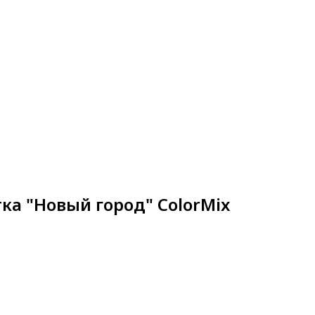
8 (812) 986-95-53
ы
8 (911) 926-54-22
ка "Новый город" ColorMix