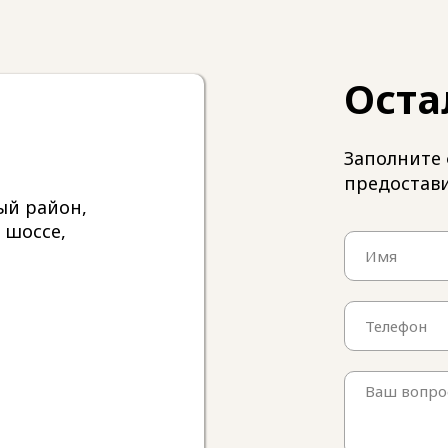
Оста
Заполните 
предостав
ый район,
 шоссе,