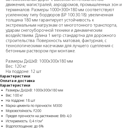
движения, магистралей, аэродромов, промышленных зон и
терминалов. Размеры 1000×300×180 мм соответствуют
усиленному типу бордюров (БР 100.30.18): увеличенная
толщина 180 мм гарантирует устойчивость к
экстремальным нагрузкам от многотонного транспорта,
ударам снегоуборочной техники и динамическим
воздействиям. Длина 1 метр стандартна для дорожного
строительства. Поверхность матовая, фактурная, с
технологическими насечками для лучшего сцепления с
бетонным раствором при монтаже.
Размеры ДхШхВ: 1000х300х180 мм
Вес: 120 кг
На поддоне: 12 шт
Характеристики
Оплата и доставка
Характеристики
Размеры ДхШхВ: 1000х300х180 мм
Вес: 100 кг
На поддоне: 18 шт
Марка цемента по прочности: М300
Морозостойкость: F200
Предел прочности на растяжение: Btb 4,0
Истираемость: 0,4 г/cм²
Водопоглощение: до 6%